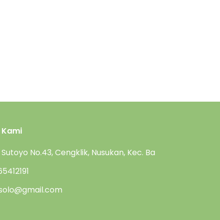
 Kami
en Sutoyo No.43, Cengklik, Nusukan, Kec. Banjarsari, Kota 
5412191
.solo@gmail.com